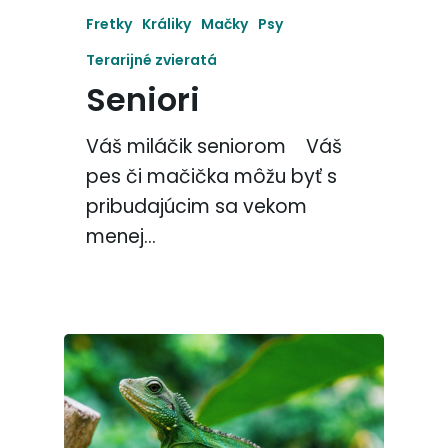
Fretky
Králiky
Mačky
Psy
Terarijné zvieratá
Seniori
Váš miláčik seniorom Váš
pes či mačička môžu byť s
pribudajúcim sa vekom
menej…