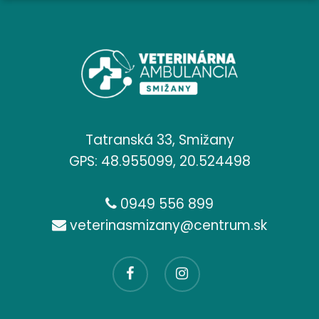
Tatranská 33, Smižany
GPS: 48.955099, 20.524498
0949 556 899
veterinasmizany@centrum.sk