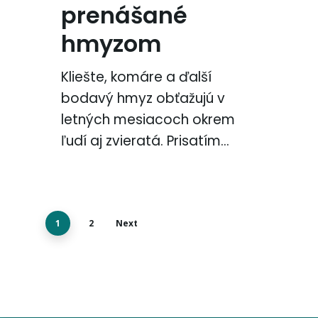
prenášané
hmyzom
Kliešte, komáre a ďalší
bodavý hmyz obťažujú v
letných mesiacoch okrem
ľudí aj zvieratá. Prisatím…
1
2
Next