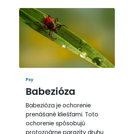
Psy
Babezióza
Babezióza je ochorenie
prenášané kliešťami. Toto
ochorenie spôsobujú
protozoárne parazity druhu