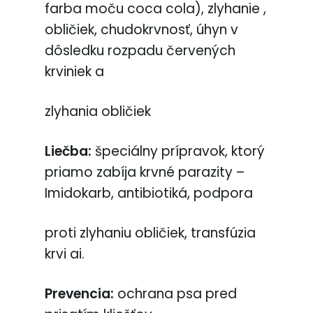
farba moču coca cola), zlyhanie ,
obličiek, chudokrvnosť, úhyn v
dôsledku rozpadu červených
krviniek a
zlyhania obličiek
Liečba:
špeciálny prípravok, ktorý
priamo zabíja krvné parazity –
Imidokarb, antibiotiká, podpora
proti zlyhaniu obličiek, transfúzia
krvi ai.
Prevencia:
ochrana psa pred