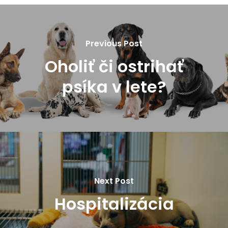
Previous Post
Oholiť či ostrihať
psíka v lete?
Next Post
Hospitalizácia