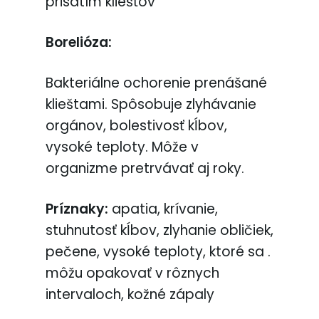
prisatím kliešťov
Borelióza:
Bakteriálne ochorenie prenášané
klieštami. Spôsobuje zlyhávanie
orgánov, bolestivosť kĺbov,
vysoké teploty. Môže v
organizme pretrvávať aj roky.
Príznaky:
apatia, krívanie,
stuhnutosť kĺbov, zlyhanie obličiek,
pečene, vysoké teploty, ktoré sa .
môžu opakovať v rôznych
intervaloch, kožné zápaly