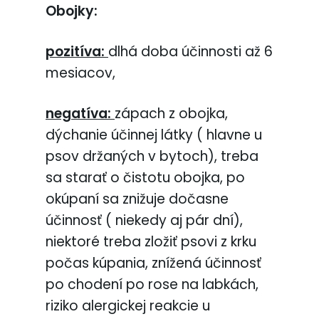
Obojky:
pozitíva:
dlhá doba účinnosti až 6
mesiacov,
negatíva:
zápach z obojka,
dýchanie účinnej látky ( hlavne u
psov držaných v bytoch), treba
sa starať o čistotu obojka, po
okúpaní sa znižuje dočasne
účinnosť ( niekedy aj pár dní),
niektoré treba zložiť psovi z krku
počas kúpania, znížená účinnosť
po chodení po rose na labkách,
riziko alergickej reakcie u