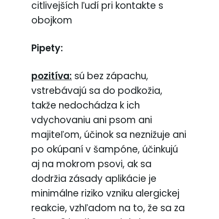
citlivejších ľudí pri kontakte s
obojkom
Pipety:
pozitíva:
sú bez zápachu,
vstrebávajú sa do podkožia,
takže nedochádza k ich
vdychovaniu ani psom ani
majiteľom, účinok sa neznižuje ani
po okúpaní v šampóne, účinkujú
aj na mokrom psovi, ak sa
dodržia zásady aplikácie je
minimálne riziko vzniku alergickej
reakcie, vzhľadom na to, že sa za