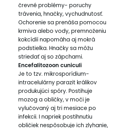
črevné problémy- poruchy
trávenia, hnačky, vychudnutosť.
Ochorenie sa prenáša pomocou
krmiva alebo vody, premnoženiu
kokcídií napomáha aj mokrá
podstielka. Hnačky sa môžu
striedať aj so zápchami.
Encefalitozoon cuniculi
Je to tzv. mikrosporídium-
intracelulárny parazit králikov
produkujúci spóry. Postihuje
mozog a obličky, v moči je
vylučovaný aj tri mesiace po
infekcii. I napriek postihnutiu
obličiek nespôsobuje ich zlyhanie,