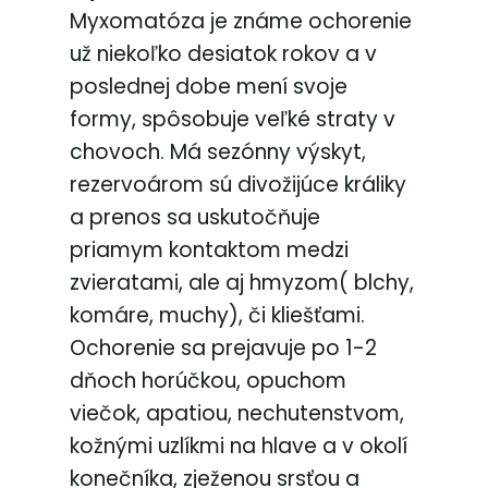
Myxomatóza je známe ochorenie
už niekoľko desiatok rokov a v
poslednej dobe mení svoje
formy, spôsobuje veľké straty v
chovoch. Má sezónny výskyt,
rezervoárom sú divožijúce králiky
a prenos sa uskutočňuje
priamym kontaktom medzi
zvieratami, ale aj hmyzom( blchy,
komáre, muchy), či kliešťami.
Ochorenie sa prejavuje po 1-2
dňoch horúčkou, opuchom
viečok, apatiou, nechutenstvom,
kožnými uzlíkmi na hlave a v okolí
konečníka, zježenou srsťou a