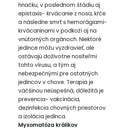
hnačku, v poslednom štádiu aj
epistaxis- krvácanie z nosa, kŕče
a následne smrť s hemorágiami-
krvácaninami v podkoží aj na
vnútorných orgánoch. Niektoré
jedince môžu vyzdravieť, ale
ostávajú doživotne nositeľmi
tohto vírusu, a tým aj
nebezpečnými pre ostatných
jedincov v chove. Terapia je
väčšinou neúspešná, dôležitá je
prevencia- vakcinácia,
dezinfekcia chovných priestorov
a izolácia jedinca.
Myxomatóza králikov